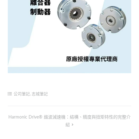
公司筆記
,
志城筆記
文
Harmonic Drive® 諧波減速機：結構、精度與扭矩特性的完整介
紹
章
導