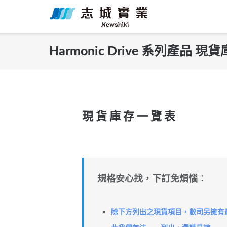
Skip
to
content
Harmonic Drive 系列產品 
現 貨 庫 存 一 覽 表
規格安心找，下訂免煩惱
：
除下方列出之現貨項目，敝司另擁有