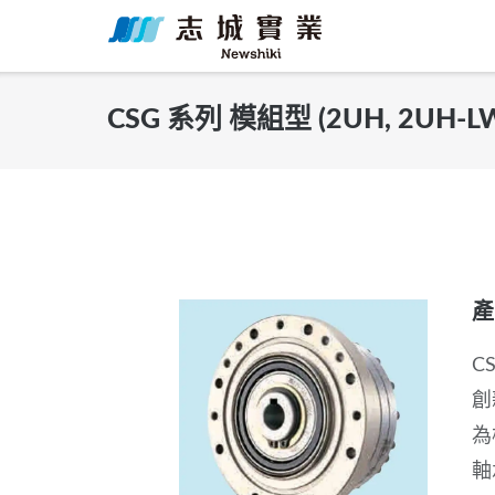
Skip
to
content
CSG 系列 模組型 (2UH, 2UH-L
產
C
創
為
軸