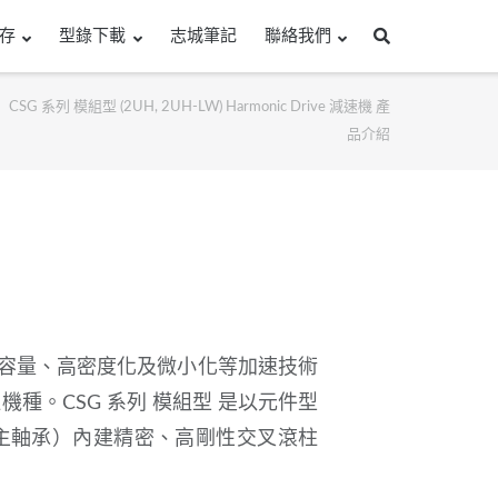
存
型錄下載
志城筆記
聯絡我們
CSG 系列 模組型 (2UH, 2UH-LW) Harmonic Drive 減速機 產
品介紹
容量、高密度化及微小化等加速技術
種。CSG 系列 模組型
,
是以元件型
主軸承）內建精密、高剛性交叉滾柱