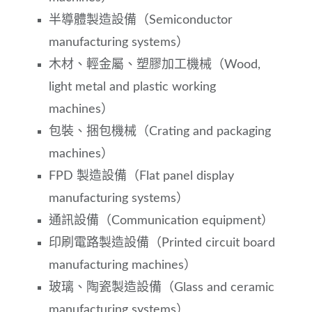
半導體製造設備（Semiconductor
manufacturing systems）
木材、輕金屬、塑膠加工機械（Wood,
light metal and plastic working
machines）
包裝、捆包機械（Crating and packaging
machines）
FPD 製造設備（Flat panel display
manufacturing systems）
通訊設備（Communication equipment）
印刷電路製造設備（Printed circuit board
manufacturing machines）
玻璃、陶瓷製造設備（Glass and ceramic
manufacturing systems）